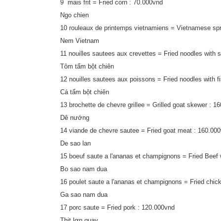
9 mais frit = Fried corn : 70.000vnd
Ngo chien
10 rouleaux de printemps vietnamiens = Vietnamese spri
Nem Vietnam
11 nouilles sautees aux crevettes = Fried noodles with 
Tôm tẩm bột chiên
12 nouilles sautees aux poissons = Fried noodles wi
Cá tẩm bột chiên
13 brochette de chevre grillee = Grilled goat skewer : 1
Dê nướng
14 viande de chevre sautee = Fried goat meat : 160.00
De sao lan
15 boeuf saute a l'ananas et champignons = Fried Bee
Bo sao nam dua
16 poulet saute a l'ananas et champignons = Fried chi
Ga sao nam dua
17 porc saute = Fried pork : 120.000vnd
Thịt lợn quay