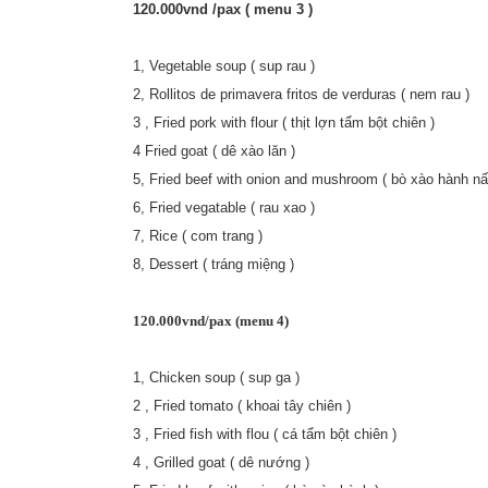
120.000vnd /pax ( menu 3 )
1, Vegetable soup ( sup rau )
2, Rollitos de primavera fritos de verduras ( nem rau )
3 , Fried pork with flour ( thịt lợn tẩm bột chiên )
4 Fried goat ( dê xào lăn )
5, Fried beef with onion and mushroom ( bò xào hành n
6, Fried vegatable ( rau xao )
7, Rice ( com trang )
8, Dessert ( tráng miệng )
120.000vnd/pax (menu 4)
1, Chicken soup ( sup ga )
2 , Fried tomato ( khoai tây chiên )
3 , Fried fish with flou ( cá tẩm bột chiên )
4 , Grilled goat ( dê nướng )