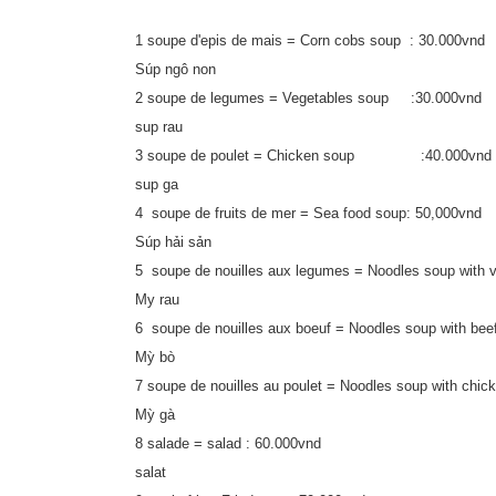
1 soupe d'epis de mais = Corn cobs soup : 30.000vnd
Súp ngô non
2 soupe de legumes = Vegetables soup :30.000vnd
sup rau
3 soupe de poulet = Chicken soup :40.000vnd
sup ga
4 soupe de fruits de mer = Sea food soup: 50,000vnd
Súp hải sản
5 soupe de nouilles aux legumes = Noodles soup with v
My rau
6 soupe de nouilles aux boeuf = Noodles soup with bee
Mỳ bò
7 soupe de nouilles au poulet = Noodles soup with chic
Mỳ gà
8 salade = salad : 60.000vnd
salat