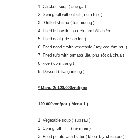
1, Chicken soup ( sup ga )
2, Spring roll without oil ( nem tuoi )
3 , Grilled shrimp ( tom nuong )
4, Fried fish with flou ( cá tẩm bột chiên )
5, Fried goat ( de sao lan )
6, Fried noodle with vegetable ( mỳ xào tôm rau )
7, Fried tufo with tomato( đậu phụ sốt cà chua )
8,Rice ( com trang )
9, Dessert ( tráng miệng )
* Menu 2: 120.000vnd/pax
120.000vnd/pax ( Menu 1 )
1, Vegetable soup ( sup rau )
2, Spring roll ( nem ran )
3, Fried potato with butter ( khoai tây chiên bơ )