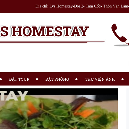
Địa chỉ: Lys Homestay-Đội 2- Tam Cốc- Thôn Văn Lâm
YS HOMESTAY
ĐẶT TOUR
ĐẶT PHÒNG
THƯ VIỆN ẢNH