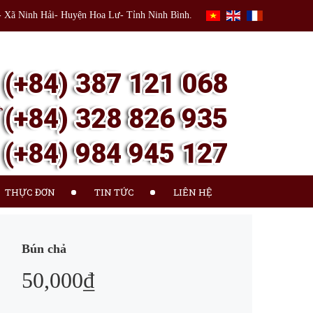
- Xã Ninh Hải- Huyện Hoa Lư- Tỉnh Ninh Bình.
(+84) 387 121 068
(+84) 328 826 935
(+84) 984 945 127
THỰC ĐƠN
TIN TỨC
LIÊN HỆ
Bún chả
50,000₫