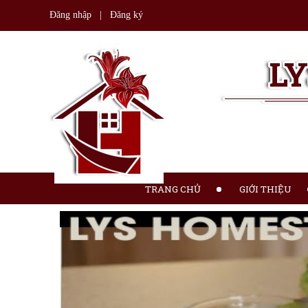
Đăng nhập
|
Đăng ký
L
TRANG CHỦ
GIỚI THIỆU