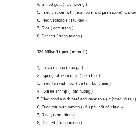
4, Grilled goat ( Dê nướng )
5, Fried chicken with mushroom and pinneapple( Gà xà
6,Fried vegetable ( rau xao )
7, Rice ( com trang )
8, Dessert ( trang mieng )
120.000vnđ / pax ( menu2 )
1, chicken soup ( sup ga )
2 , spring roll without oil ( nem tuoi )
3, Fried fish with flour ( cá tẩm bột chiên )
4 , Grilled shrimp ( Tom nuong )
5 Fried noodle with beef and vegetable ( mỳ xào bò rau )
6, Fried tofu with tomato ( đậu phụ sốt cà chua )\
7, Rice ( cơm trắng )
8, Dessert ( trang mieng )