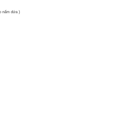
o nấm dứa )