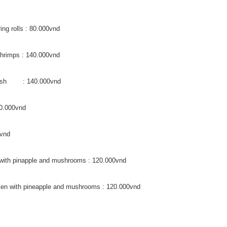
ng rolls : 80.000vnd
shrimps : 140.000vnd
th fish : 140.000vnd
60.000vnd
0vnd
f with pinapple and mushrooms : 120.000vnd
cken with pineapple and mushrooms : 120.000vnd