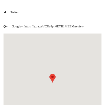
Twiter:
Google+: https://g.page/r/CUa8pn6RYH1MEBM/review