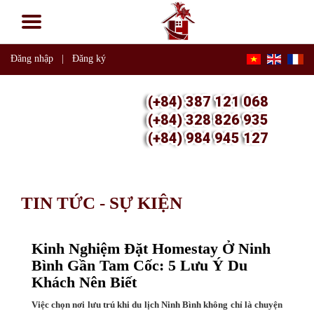
Đăng nhập
|
Đăng ký
(+84) 387 121 068
(+84) 328 826 935
(+84) 984 945 127
TIN TỨC - SỰ KIỆN
Kinh Nghiệm Đặt Homestay Ở Ninh
Bình Gần Tam Cốc: 5 Lưu Ý Du
Khách Nên Biết
Việc chọn nơi lưu trú khi du lịch Ninh Bình không chỉ là chuyện