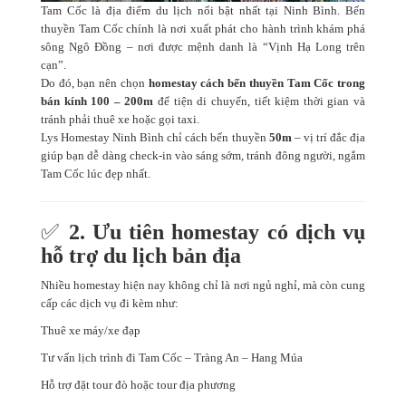
Tam Cốc là địa điểm du lịch nổi bật nhất tại Ninh Bình. Bến
thuyền Tam Cốc chính là nơi xuất phát cho hành trình khám phá
sông Ngô Đồng – nơi được mệnh danh là “Vịnh Hạ Long trên
cạn”.
Do đó, bạn nên chọn
homestay cách bến thuyền Tam Cốc trong
bán kính 100 – 200m
để tiện di chuyển, tiết kiệm thời gian và
tránh phải thuê xe hoặc gọi taxi.
Lys Homestay Ninh Bình chỉ cách bến thuyền
50m
– vị trí đắc địa
giúp bạn dễ dàng check-in vào sáng sớm, tránh đông người, ngắm
Tam Cốc lúc đẹp nhất.
✅
2. Ưu tiên homestay có dịch vụ
hỗ trợ du lịch bản địa
Nhiều homestay hiện nay không chỉ là nơi ngủ nghỉ, mà còn cung
cấp các dịch vụ đi kèm như:
Thuê xe máy/xe đạp
Tư vấn lịch trình đi Tam Cốc – Tràng An – Hang Múa
Hỗ trợ đặt tour đò hoặc tour địa phương