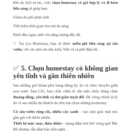
Khi du lịch tự túc, việc
chọn homestay có giá hợp lý và đi kèm
bữa sáng
sẽ giúp bạn:
Giảm chi phí phát sinh
Tiết kiệm thời gian tìm nơi ăn sáng
Khởi đầu ngày mới với năng lượng đầy đủ
✨ Tại Lys Homestay, bạn sẽ được
miễn phí bữa sáng tại sân
vườn
, với các món ăn nhẹ kiểu Việt và cà phê đậm đà.
✅
5. Chọn homestay có không gian
yên tĩnh và gần thiên nhiên
Sau những giờ khám phá hang động kỳ ảo và chèo thuyền giữa
non nước Tam Cốc, bạn chắc chắn sẽ cần một chốn dừng chân
thoáng đãng, yên tĩnh và thư giãn tuyệt đối
. Đó cũng chính là lý
do vì sao nhiều du khách ưu tiên lựa chọn những homestay:
Có sân vườn rộng rãi, nhiều cây xanh
– tạo cảm giác mát mẻ,
gần gũi với thiên nhiên.
Thiết kế mộc mạc, thân thiện
– mang đậm hơi thở vùng quê Bắc
Bộ nhưng vẫn đảm bảo tiện nghi.