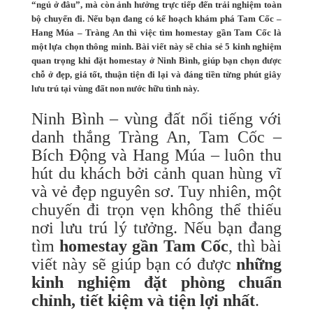
“ngủ ở đâu”, mà còn ảnh hưởng trực tiếp đến trải nghiệm toàn
bộ chuyến đi. Nếu bạn đang có kế hoạch khám phá Tam Cốc –
Hang Múa – Tràng An thì việc tìm homestay gần Tam Cốc là
một lựa chọn thông minh. Bài viết này sẽ chia sẻ 5 kinh nghiệm
quan trọng khi đặt homestay ở Ninh Bình, giúp bạn chọn được
chỗ ở đẹp, giá tốt, thuận tiện đi lại và đáng tiền từng phút giây
lưu trú tại vùng đất non nước hữu tình này.
Ninh Bình – vùng đất nổi tiếng với
danh thắng Tràng An, Tam Cốc –
Bích Động và Hang Múa – luôn thu
hút du khách bởi cảnh quan hùng vĩ
và vẻ đẹp nguyên sơ. Tuy nhiên, một
chuyến đi trọn vẹn không thể thiếu
nơi lưu trú lý tưởng. Nếu bạn đang
tìm
homestay gần Tam Cốc
, thì bài
viết này sẽ giúp bạn có được
những
kinh nghiệm đặt phòng chuẩn
chỉnh, tiết kiệm và tiện lợi nhất
.