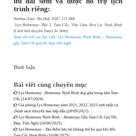
ưu đãi sớm và được hỗ trợ lịch
trình riêng:
Hotline/Zalo: Ms Huệ: 0387.121.068
Lys Homestay- Đội 2, Tam Cốc, Văn Lâm, Hoa Lư, Ninh Bình
(Cách bến thuyền Tam Cốc 50m)
Xem chi tiết tại bài viết: Lys Homestay Ninh Bình – Homestay
gần Tam Cốc giá tốt, đẹp, tiện nghi
Bình luận
Bài viết cùng chuyên mục
Lys Homestay - Homestay Ninh Bình đẹp gần trung tâm Tam
Cốc (
14/07/2024
)
Giá phòng Lys Homestay năm 2021, 2022, 2023 mới nhất và
chính sách khuyến mại hấp dẫn (
20/09/2021
)
Lys Homestay Ninh Bình – Homestay Gần Tam Cốc Giá Tốt,
Đẹp, Tiện Nghi (
10/06/2025
)
Lys Homestay – Địa điểm lưu trú không thể bỏ qua khi đến
Tam Cốc Ninh Bình (
10/06/2025
)