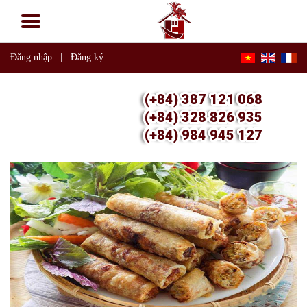
Đăng nhập
|
Đăng ký
(+84) 387 121 068
(+84) 328 826 935
(+84) 984 945 127