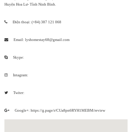
Huyện Hoa Lư- Tỉnh Ninh Bình.
Điện thoại: (+84) 387 121 068
Email: lyshomestay68@gmail.com
Skype:
Intagram:
Twiter:
Google+: https://g.page/r/CUa8pn6RYH1MEBM/review