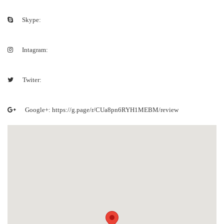
Skype:
Intagram:
Twiter:
Google+: https://g.page/r/CUa8pn6RYH1MEBM/review