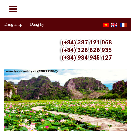
Đăng nhập
|
Đăng ký
(+84) 387 121 068
(+84) 328 826 935
(+84) 984 945 127