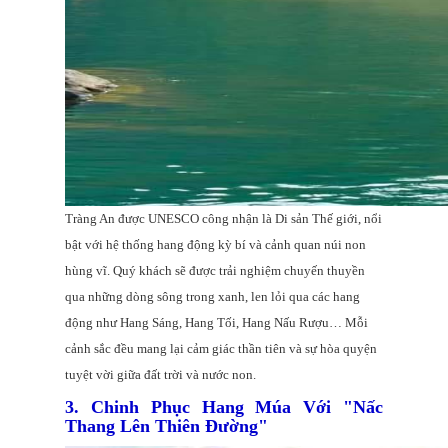
Tràng An được UNESCO công nhận là Di sản Thế giới, nổi
bật với hệ thống hang động kỳ bí và cảnh quan núi non
hùng vĩ. Quý khách sẽ được trải nghiệm chuyến thuyền
qua những dòng sông trong xanh, len lỏi qua các hang
động như Hang Sáng, Hang Tối, Hang Nấu Rượu… Mỗi
cảnh sắc đều mang lại cảm giác thần tiên và sự hòa quyện
tuyệt vời giữa đất trời và nước non.
3. Chinh Phục Hang Múa Với "Nấc
Thang Lên Thiên Đường"