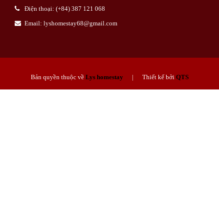
Điện thoại: (+84) 387 121 068
Email: lyshomestay68@gmail.com
Bản quyền thuộc về
Lys homestay
| Thiết kế bởi
QTS