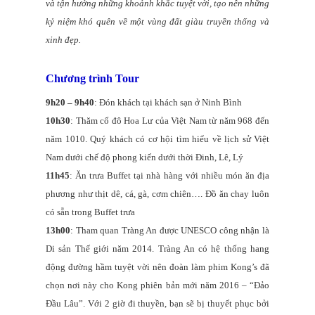
và tận hưởng những khoảnh khắc tuyệt vời, tạo nên những
kỷ niệm khó quên về một vùng đất giàu truyền thống và
xinh đẹp.
Chương trình Tour
9h20 – 9h40
: Đón khách tại khách sạn ở Ninh Bình
10h30
: Thăm cố đô Hoa Lư của Việt Nam từ năm 968 đến
năm 1010. Quý khách có cơ hội tìm hiểu về lịch sử Việt
Nam dưới chế độ phong kiến ​​dưới thời Đinh, Lê, Lý
11h45
: Ăn trưa Buffet tại nhà hàng với nhiều món ăn địa
phương như thịt dê, cá, gà, cơm chiên…. Đồ ăn chay luôn
có sẵn trong Buffet trưa
13h00
: Tham quan Tràng An được UNESCO công nhận là
Di sản Thế giới năm 2014. Tràng An có hệ thống hang
động đường hầm tuyệt vời nên đoàn làm phim Kong’s đã
chọn nơi này cho Kong phiên bản mới năm 2016 – “Đảo
Đầu Lâu”. Với 2 giờ đi thuyền, bạn sẽ bị thuyết phục bởi