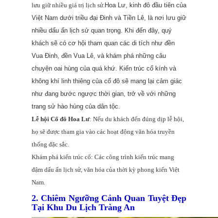
lưu giữ nhiều giá trị lịch sử.
Hoa Lư, kinh đô đầu tiên của
Việt Nam dưới triều đại Đinh và Tiền Lê, là nơi lưu giữ
nhiều dấu ấn lịch sử quan trọng. Khi đến đây, quý
khách sẽ có cơ hội tham quan các di tích như đền
Vua Đinh, đền Vua Lê, và khám phá những câu
chuyện oai hùng của quá khứ. Kiến trúc cổ kính và
không khí linh thiêng của cố đô sẽ mang lại cảm giác
như đang bước ngược thời gian, trở về với những
trang sử hào hùng của dân tộc.
Lễ hội Cố đô Hoa Lư
: Nếu du khách đến đúng dịp lễ hội,
họ sẽ được tham gia vào các hoạt động văn hóa truyền
thống đặc sắc.
Khám phá kiến trúc cổ: Các công trình kiến trúc mang
đậm dấu ấn lịch sử, văn hóa của thời kỳ phong kiến Việt
Nam.
2. Chiêm Ngưỡng Cảnh Quan Tuyệt Đẹp
Tại Khu Du Lịch Tràng An